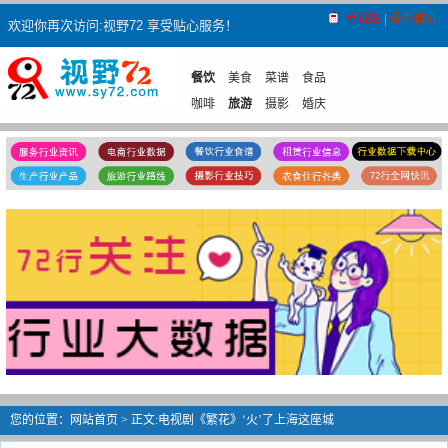
手机站
|
设为首页
欢迎你再次访问:视野72 享受贴心服务！
餐饮
美食
菜谱
食品
咖啡
旅游
摄影
婚庆
维修维护
家电
汽车
办公
机械
租赁
租房
租车
空调租赁
家政
月嫂
保姆
钟点工
育婴师
搬家
空调维修
空调移机
空调加氟
中介
房屋
留学
其它
登报
隔墙
您的位置：
网站首页
> 正文:电视剧《繁花》‘火’了上海这座城